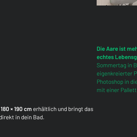
/
/
/
Aare yo
Die Aare ist mehr
echtes Lebensg
Sommertag in Be
eigenkreierter P
Photoshop in di
mit einer Pallet
180 × 190 cm
erhältlich und bringt das
irekt in dein Bad.