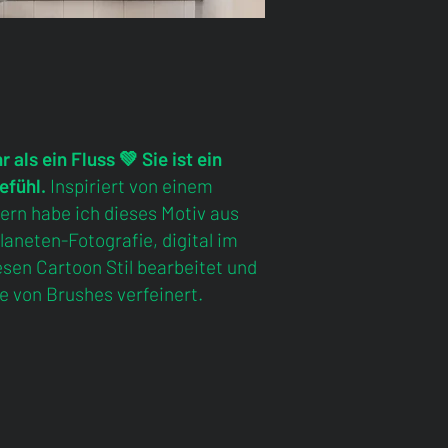
u in?
>> shop-the-river
 als ein Fluss 💚 Sie ist ein
efühl.
Inspiriert von einem
rn habe ich dieses Motiv aus
laneten-Fotografie, digital im
esen Cartoon Stil bearbeitet und
te von Brushes verfeinert.