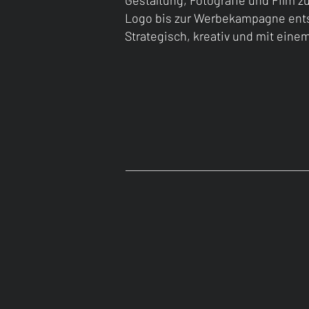
Gestaltung, Fotografie und Film 
Logo bis zur Werbekampagne entst
Strategisch, kreativ und mit eine
/
/
/
Portfolio entdec