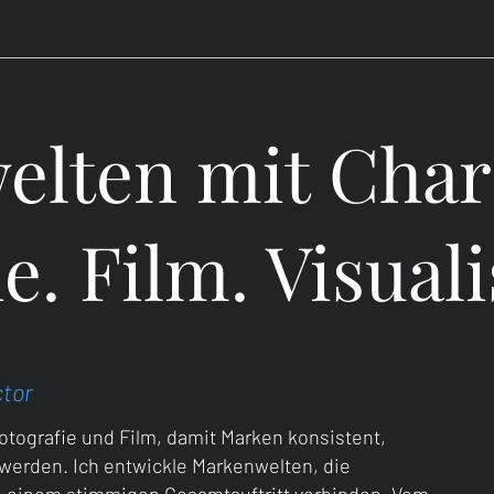
fie
Kunst
Infos
lten mit Char
e. Film. Visual
ctor
otografie und Film, damit Marken konsistent,
werden. Ich entwickle Markenwelten, die